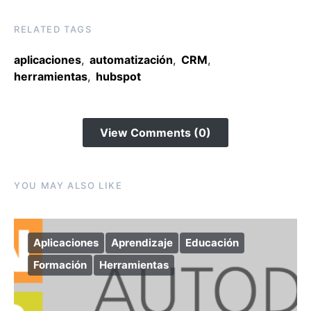
RELATED TAGS
aplicaciones
,
automatización
,
CRM
,
herramientas
,
hubspot
View Comments (0)
YOU MAY ALSO LIKE
Aplicaciones
Aprendizaje
Educación
Formación
Herramientas