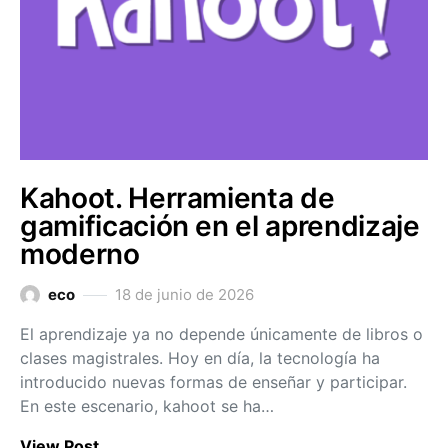
Kahoot. Herramienta de
gamificación en el aprendizaje
moderno
eco
18 de junio de 2026
El aprendizaje ya no depende únicamente de libros o
clases magistrales. Hoy en día, la tecnología ha
introducido nuevas formas de enseñar y participar.
En este escenario, kahoot se ha…
View Post