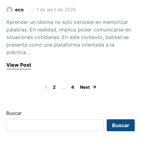
eco
1 de abril de 2026
Aprender un idioma no solo consiste en memorizar
palabras. En realidad, implica poder comunicarse en
situaciones cotidianas. En este contexto, babbel se
presenta como una plataforma orientada a la
práctica…
View Post
Paginación de 
1
2
…
4
Next
Buscar
Buscar