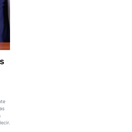
s
nte
as
s
ecir.